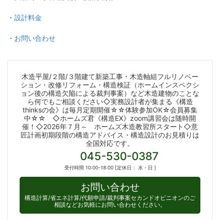
・
設計料金
・
お問い合わせ
木造平屋/２階/３階建て新築工事・木造軸組フルリノベー
ション・改修リフォーム・構造検証（ホームインスペクシ
ョン後の構造欠陥による裁判事案）など木造建物のことな
ら何でもご相談ください◇実務設計者が集まる《構造
thinksの会》は毎月定期開催☆☆体験参加OK☆会員募集
中☆☆ ◇ホームズ君《構造EX》zoom講習会は随時開
催！◇2026年７月～ ホームズ木造教習所スタート◇意
匠計画初期段階の構造アドバイス・構造設計のお見積りは
全国対応です。
045-530-0387
受付時間 10:00-18:00 [定休日： 水・日 ]
お問い合わせ
構造計算/省エネ計算/代願申請/裁判事案セカンドオピニオンのご
相談などお気軽にお問い合わせください。