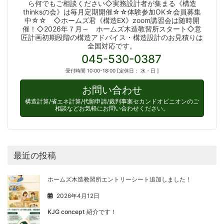
ら何でもご相談ください◇実務設計者が集まる《構造
thinksの会》は毎月定期開催☆☆体験参加OK☆会員募集
中☆☆ ◇ホームズ君《構造EX》zoom講習会は随時開
催！◇2026年７月～ ホームズ木造教習所スタート◇意
匠計画初期段階の構造アドバイス・構造設計のお見積りは
全国対応です。
045-530-0387
受付時間 10:00-18:00 [定休日： 水・日 ]
お問い合わせ
構造計算/省エネ計算/代願申請/裁判事案セカンドオピニオンのご
相談などお気軽にお問い合わせください。
最近の投稿
ホームズ木造教習所エントリーシート追加しました！
2026年4月12日
KJG concept 紹介です！